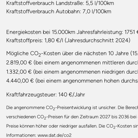
Kraftstoffverbrauch Landstraße:
5,5 l/100km
Kraftstoffverbrauch Autobahn:
7,0 l/100km
Energiekosten bei 15.000km Jahresfahrleistung:
1751 
Kraftstoffpreis:
1,80 €/l (Jahresdurchschnitt 2024)
Mögliche CO
-Kosten über die nächsten 10 Jahre (15
2
2.819,00 € (bei einem angenommenen mittleren durc
1.332,00 € (bei einem angenommenen niedrigen durc
4.440,00 € (bei einem angenommenen hohen durchs
Kraftfahrzeugsteuer:
140 €/Jahr
Die angenommene CO
-Preisentwicklung ist unsicher. Die Ber
2
verschiedenen CO
-Preisen für den Zeitraum 2027 bis 2036 bei
2
Preise können höher oder niedriger ausfallen. Die CO
-Kosten si
2
Informationen: www.dat.de/co2