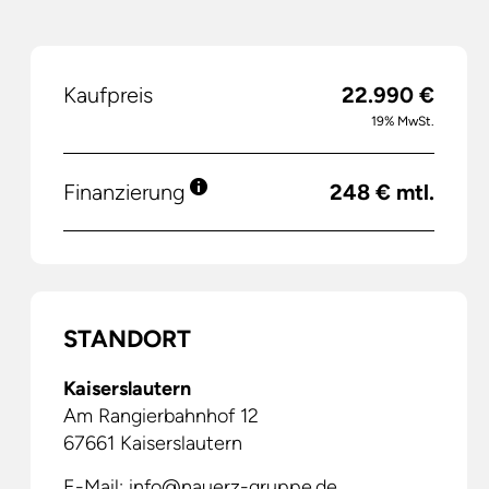
Kaufpreis
22.990 €
19% MwSt.
Finanzierung
248 € mtl.
STANDORT
Kaiserslautern
Am Rangierbahnhof 12
67661
Kaiserslautern
E-Mail:
info@nauerz-gruppe.de