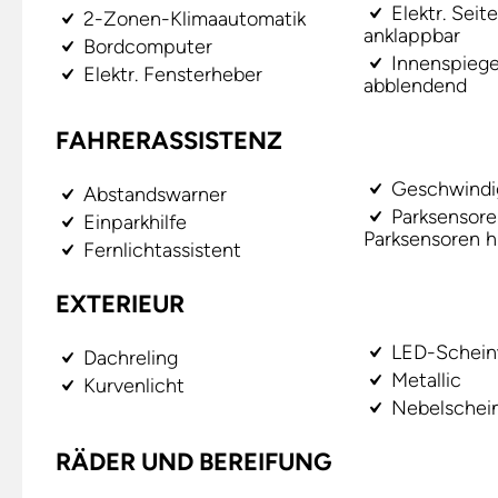
Elektr. Seit
2-Zonen-Klimaautomatik
anklappbar
Bordcomputer
Innenspiege
Elektr. Fensterheber
abblendend
FAHRERASSISTENZ
Geschwindig
Abstandswarner
Parksensore
Einparkhilfe
Parksensoren h
Fernlichtassistent
EXTERIEUR
LED-Schein
Dachreling
Metallic
Kurvenlicht
Nebelschei
RÄDER UND BEREIFUNG