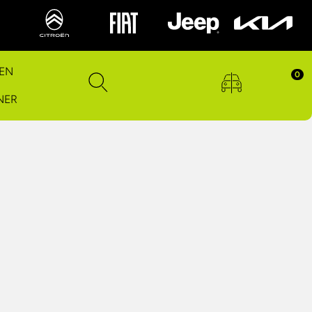
EN
0
NER