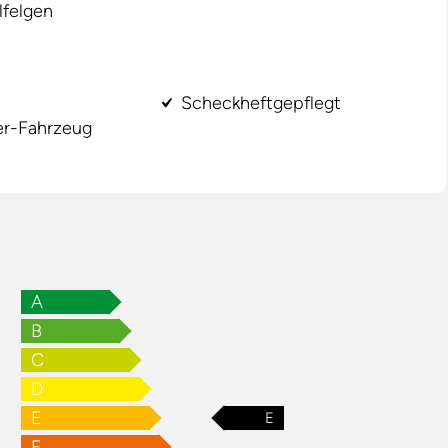
lfelgen
Scheckheftgepflegt
er-Fahrzeug
A
B
C
D
E
E
F