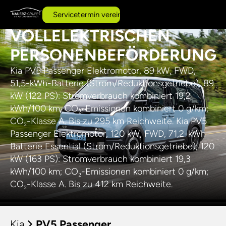
AI
MODULAREN UND
Servicetermin vereinbaren
VOLLELEKTRISCHEN
PERSONENBEFÖRDERUNG
Kia PV5 Passenger Elektromotor, 89 kW, FWD,
51,5-kWh-Batterie (Strom/Reduktionsgetriebe); 89
kW (122 PS): Stromverbrauch kombiniert 19,2
kWh/100 km; CO₂-Emissionen kombiniert 0 g/km;
CO₂-Klasse A. Bis zu 295 km Reichweite. Kia PV5
Passenger Elektromotor, 120 kW, FWD, 71,2-kWh-
Batterie Essential (Strom/Reduktionsgetriebe); 120
kW (163 PS): Stromverbrauch kombiniert 19,3
kWh/100 km; CO₂-Emissionen kombiniert 0 g/km;
CO₂-Klasse A. Bis zu 412 km Reichweite.
Kia
PV5 Passenger