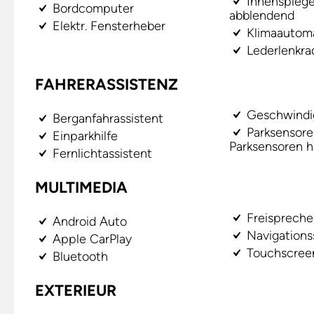
Innenspiege
Bordcomputer
abblendend
Elektr. Fensterheber
Klimaautoma
Lederlenkra
FAHRERASSISTENZ
Geschwindig
Berganfahrassistent
Parksensore
Einparkhilfe
Parksensoren h
Fernlichtassistent
MULTIMEDIA
Freispreche
Android Auto
Navigation
Apple CarPlay
Touchscree
Bluetooth
EXTERIEUR