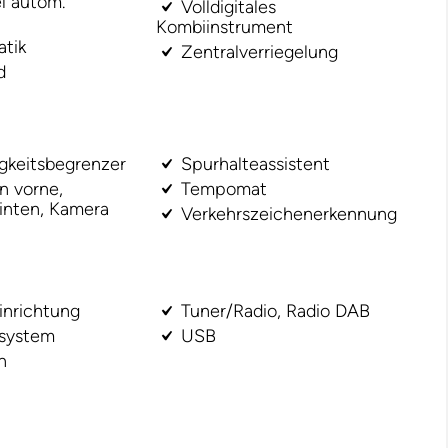
l autom.
Volldigitales
Kombiinstrument
tik
Zentralverriegelung
d
keitsbegrenzer
Spurhalteassistent
n vorne,
Tempomat
inten, Kamera
Verkehrszeichenerkennung
inrichtung
Tuner/Radio, Radio DAB
ssystem
USB
n