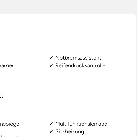
Notbremsassistent
arner
Reifendruckkontrolle
et
enspiegel
Multifunktionslenkrad
Sitzheizung