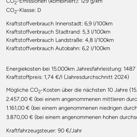
CO
-Emissionen (kombiniert):
129 g/km
2
CO
-Klasse:
D
2
Kraftstoffverbrauch Innenstadt:
6,9 l/100km
Kraftstoffverbrauch Stadtrand:
5,3 l/100km
Kraftstoffverbrauch Landstraße:
4,8 l/100km
Kraftstoffverbrauch Autobahn:
6,2 l/100km
Energiekosten bei 15.000km Jahresfahrleistung:
1487
Kraftstoffpreis:
1,74 €/l (Jahresdurchschnitt 2024)
Mögliche CO
-Kosten über die nächsten 10 Jahre (15
2
2.457,00 € (bei einem angenommenen mittleren durc
1.161,00 € (bei einem angenommenen niedrigen durc
3.870,00 € (bei einem angenommenen hohen durchs
Kraftfahrzeugsteuer:
90 €/Jahr