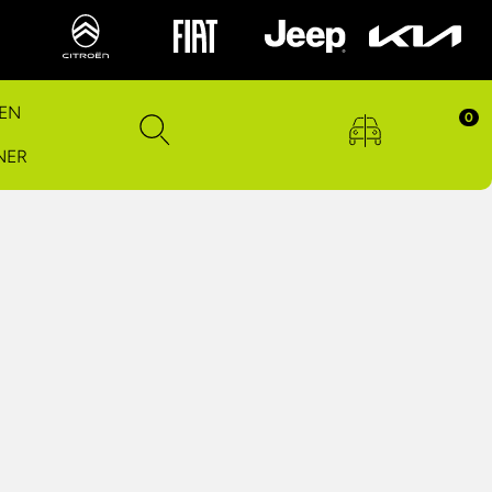
EN
0
NER