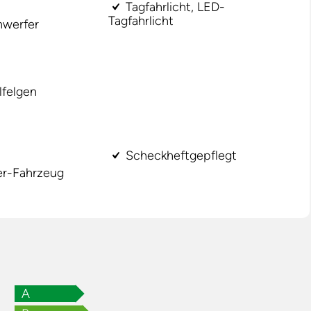
Tagfahrlicht, LED-
Tagfahrlicht
nwerfer
lfelgen
Scheckheftgepflegt
er-Fahrzeug
A