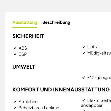
Ausstattung
Beschreibung
SICHERHEIT
Isofix
ABS
Müdigkeitsw
ESP
UMWELT
E10-geeign
KOMFORT UND INNENAUSSTATTUNG
Elektr. Seit
Armlehne
anklappbar
Beheizbares Lenkrad