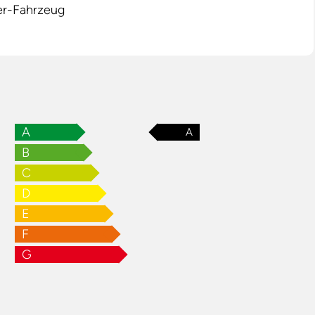
er-Fahrzeug
A
A
B
C
D
E
F
G