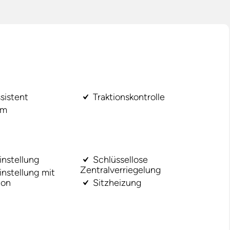
sistent
Traktionskontrolle
em
instellung
Schlüssellose
Zentralverriegelung
instellung mit
ion
Sitzheizung