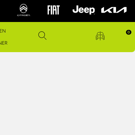
EN
0
NER